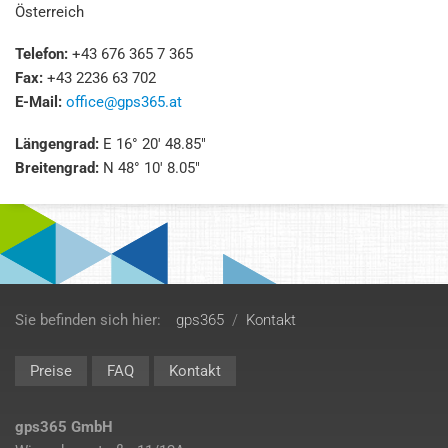
Österreich
Telefon:
+43 676 365 7 365
Fax:
+43 2236 63 702
E-Mail:
office@gps365.at
Längengrad:
E 16° 20' 48.85"
Breitengrad:
N 48° 10' 8.05"
Sie befinden sich hier:
gps365
/
Kontakt
Preise
FAQ
Kontakt
gps365 GmbH