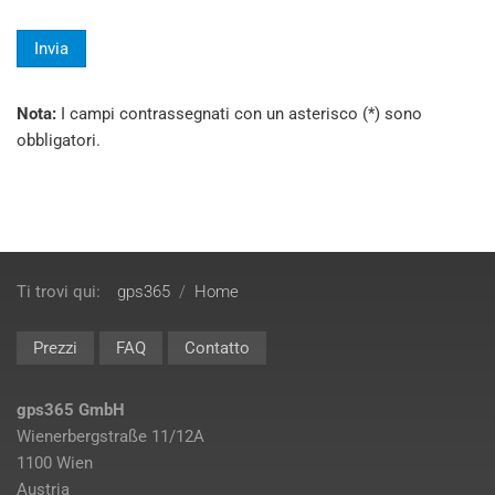
Invia
Nota:
I campi contrassegnati con un asterisco (*) sono
obbligatori.
Ti trovi qui:
gps365
/
Home
Prezzi
FAQ
Contatto
gps365 GmbH
Wienerbergstraße 11/12A
1100 Wien
Austria