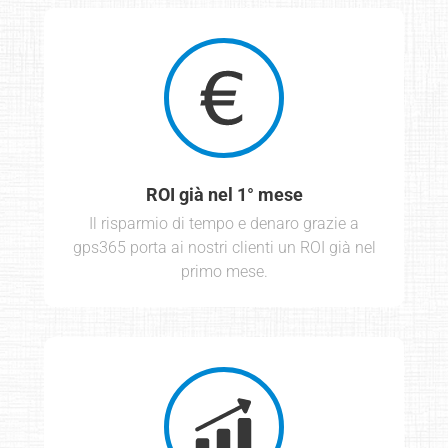
ROI già nel 1° mese
Il risparmio di tempo e denaro grazie a
gps365 porta ai nostri clienti un ROI già nel
primo mese.