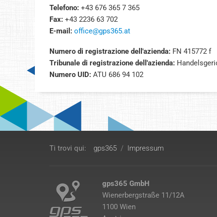
Telefono:
+43 676 365 7 365
Fax:
+43 2236 63 702
E-mail:
office@gps365.at
Numero di registrazione dell'azienda:
FN 415772 f
Tribunale di registrazione dell'azienda:
Handelsgeri
Numero UID:
ATU 686 94 102
Ti trovi qui:
gps365
/
Impressum
gps365 GmbH
Wienerbergstraße 11/12A
1100 Wien