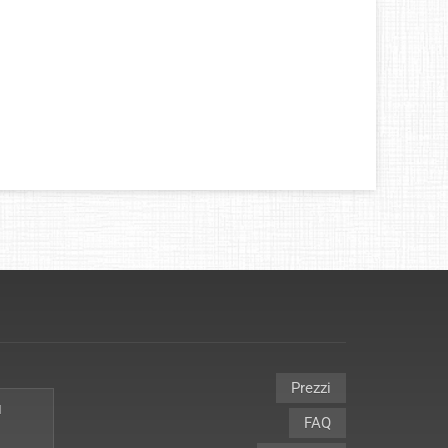
Prezzi
I
FAQ